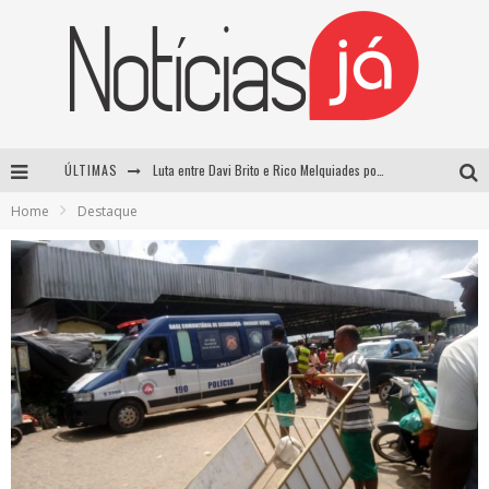
ÚLTIMAS
Luta entre Davi Brito e Rico Melquiades pode não acontecer após impasse sobre cachê
Home
Destaque
Lula critica revogação de visto de embaixadora brasileira pelos EUA e chama medida de “irresponsável”
Influenciador é morto a tiros durante transmissão ao vivo no TikTok no México
TRE-SP forma maioria para manter Pablo Marçal inelegível até 2032