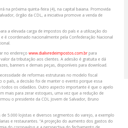
rá na próxima quinta-feira (4), na capital baiana. Promovida
alvador, órgão da CDL, a iniciativa promove a venda de
ra a elevada carga de impostos do país e a utilização do
il e é coordenado nacionalmente pela Confederação Nacional
ional.
rar no endereço
www.dialivredeimpostos.com.br
para
alor da tributação aos clientes. A adesão é gratuita e dá
tazes, banners e demais peças, disponíveis para download.
 necessidade de reformas estruturais no modelo fiscal
o o país, a decisão foi de manter o evento porque essa
 a todos os cidadãos. Outro aspecto importante é que o apelo
m mais para zerar estoques, uma vez que a redução de
firmou o presidente da CDL Jovem de Salvador, Bruno
s de 5.000 lojistas e diversos segmentos do varejo, a exemplo
darias e restaurantes. “A projeção do aumento dos gastos do
mia do coronavírus e a perspectiva do fechamento de