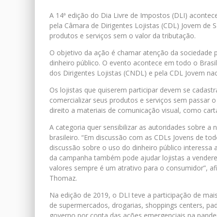
A 14ª edição do Dia Livre de Impostos (DLI) acontece
pela Câmara de Dirigentes Lojistas (CDL) Jovem de S
produtos e serviços sem o valor da tributação.
O objetivo da ação é chamar atenção da sociedade pa
dinheiro público. O evento acontece em todo o Bras
dos Dirigentes Lojistas (CNDL) e pela CDL Jovem nac
Os lojistas que quiserem participar devem se cadast
comercializar seus produtos e serviços sem passar o v
direito a materiais de comunicação visual, como car
A categoria quer sensibilizar as autoridades sobre a
brasileiro. “Em discussão com as CDLs Jovens de tod
discussão sobre o uso do dinheiro público interessa
da campanha também pode ajudar lojistas a vendere
valores sempre é um atrativo para o consumidor”, a
Thomaz.
Na edição de 2019, o DLI teve a participação de mai
de supermercados, drogarias, shoppings centers, pa
governo por conta das ações emergenciais na pande