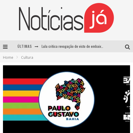
ÚLTIMAS
Lula critica revogação de visto de embaixadora brasileira pelos EUA e chama medida de “irresponsável”
Home
Cultura
Influenciador é morto a tiros durante transmissão ao vivo no TikTok no México
TRE-SP forma maioria para manter Pablo Marçal inelegível até 2032
Luta entre Davi Brito e Rico Melquiades pode não acontecer após impasse sobre cachê