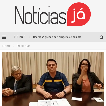
ÚLTIMAS
Operação prende dois suspeitos e cumpre mandados contra organização criminosa em Cajazeiras
Home
Destaque
Operação prende dois suspeitos e cumpre mandados contra organização criminosa em Cajazeiras
Casamento de Davi Brito e Emilly Araújo está marcado para setembro e deve custar cerca de R$ 2 milhões
Lula sanciona lei que aumenta penas para crimes sexuais contra crianças e criminaliza uso de IA