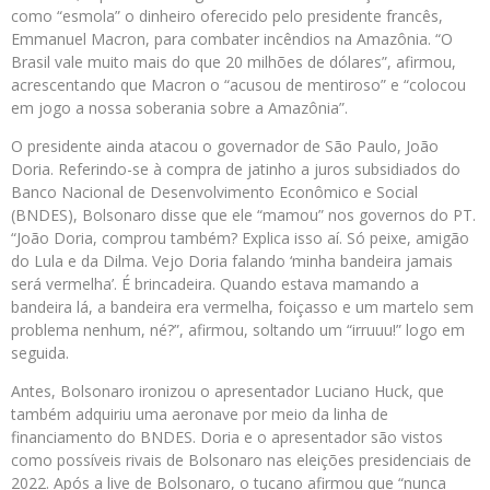
como “esmola” o dinheiro oferecido pelo presidente francês,
Emmanuel Macron, para combater incêndios na Amazônia. “O
Brasil vale muito mais do que 20 milhões de dólares”, afirmou,
acrescentando que Macron o “acusou de mentiroso” e “colocou
em jogo a nossa soberania sobre a Amazônia”.
O presidente ainda atacou o governador de São Paulo, João
Doria. Referindo-se à compra de jatinho a juros subsidiados do
Banco Nacional de Desenvolvimento Econômico e Social
(BNDES), Bolsonaro disse que ele “mamou” nos governos do PT.
“João Doria, comprou também? Explica isso aí. Só peixe, amigão
do Lula e da Dilma. Vejo Doria falando ‘minha bandeira jamais
será vermelha’. É brincadeira. Quando estava mamando a
bandeira lá, a bandeira era vermelha, foiçasso e um martelo sem
problema nenhum, né?”, afirmou, soltando um “irruuu!” logo em
seguida.
Antes, Bolsonaro ironizou o apresentador Luciano Huck, que
também adquiriu uma aeronave por meio da linha de
financiamento do BNDES. Doria e o apresentador são vistos
como possíveis rivais de Bolsonaro nas eleições presidenciais de
2022. Após a live de Bolsonaro, o tucano afirmou que “nunca