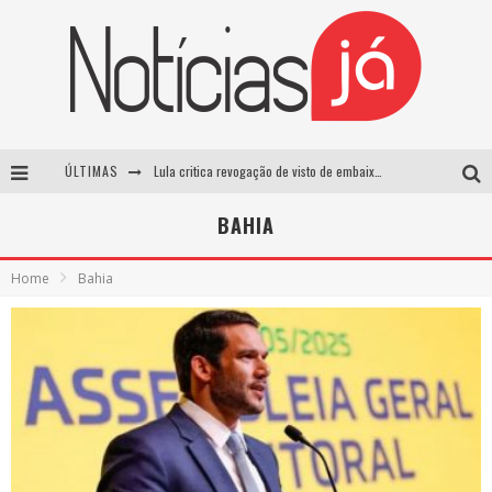
ÚLTIMAS
Lula critica revogação de visto de embaixadora brasileira pelos EUA e chama medida de “irresponsável”
Influenciador é morto a tiros durante transmissão ao vivo no TikTok no México
BAHIA
TRE-SP forma maioria para manter Pablo Marçal inelegível até 2032
Home
Bahia
Luta entre Davi Brito e Rico Melquiades pode não acontecer após impasse sobre cachê