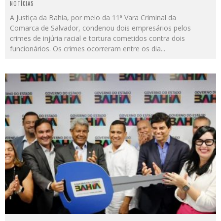
NOTÍCIAS
A Justiça da Bahia, por meio da 11ª Vara Criminal da
Comarca de Salvador, condenou dois empresários pelos
crimes de injúria racial e tortura cometidos contra dois
funcionários. Os crimes ocorreram entre os dia
...