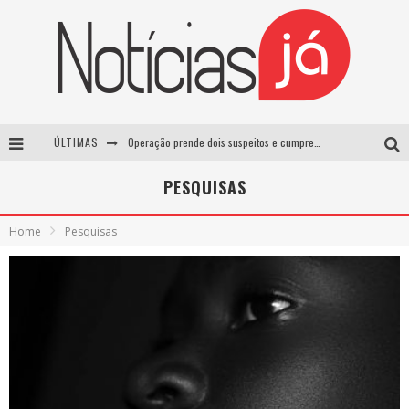
ÚLTIMAS
Operação prende dois suspeitos e cumpre mandados contra organização criminosa em Cajazeiras
Operação prende dois suspeitos e cumpre mandados contra organização criminosa em Cajazeiras
PESQUISAS
Casamento de Davi Brito e Emilly Araújo está marcado para setembro e deve custar cerca de R$ 2 milhões
Home
Pesquisas
Lula sanciona lei que aumenta penas para crimes sexuais contra crianças e criminaliza uso de IA