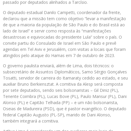
passado por deputados alinhados a Tarcísio.
O deputado estadual Danilo Campetti, coordenador da frente,
declarou que a missão tem como objetivo “levar a manifestação
de que a maioria da população de São Paulo e do Brasil está ao
lado de Israel” e servir como resposta às “manifestações
desastrosas e equivocadas do presidente Lula” sobre o país. O
convite partiu do Consulado de Israel em São Paulo e prevê
agendas em Tel Aviv e Jerusalém, com visitas a locais que foram
atingidos pelo ataque do Hamas em 7 de outubro de 2023.
O governo paulista enviará, além de Lima, dois técnicos: o
subsecretário de Assuntos Diplomáticos, Samo Sérgio Gonçalves
Tosatti, servidor de carreira do Itamaraty cedido ao estado, e seu
auxiliar Bruno Berkiensztat. A comitiva da Alesp será composta
por sete deputados, sendo seis bolsonaristas – Gil Diniz (PL),
Tenente Coimbra (PL), Lucas Bove (PL), Paulo Mansur (PL), Dani
Alonso (PL) e Capitão Telhada (PP) – e um não bolsonarista,
Oseias de Madureira (PSD), que é pastor evangélico. O deputado
federal Capitão Augusto (PL-SP), marido de Dani Alonso,
também integrará a comitiva.