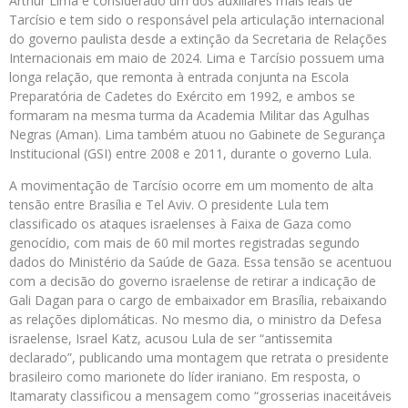
Arthur Lima é considerado um dos auxiliares mais leais de
Tarcísio e tem sido o responsável pela articulação internacional
do governo paulista desde a extinção da Secretaria de Relações
Internacionais em maio de 2024. Lima e Tarcísio possuem uma
longa relação, que remonta à entrada conjunta na Escola
Preparatória de Cadetes do Exército em 1992, e ambos se
formaram na mesma turma da Academia Militar das Agulhas
Negras (Aman). Lima também atuou no Gabinete de Segurança
Institucional (GSI) entre 2008 e 2011, durante o governo Lula.
A movimentação de Tarcísio ocorre em um momento de alta
tensão entre Brasília e Tel Aviv. O presidente Lula tem
classificado os ataques israelenses à Faixa de Gaza como
genocídio, com mais de 60 mil mortes registradas segundo
dados do Ministério da Saúde de Gaza. Essa tensão se acentuou
com a decisão do governo israelense de retirar a indicação de
Gali Dagan para o cargo de embaixador em Brasília, rebaixando
as relações diplomáticas. No mesmo dia, o ministro da Defesa
israelense, Israel Katz, acusou Lula de ser “antissemita
declarado”, publicando uma montagem que retrata o presidente
brasileiro como marionete do líder iraniano. Em resposta, o
Itamaraty classificou a mensagem como “grosserias inaceitáveis