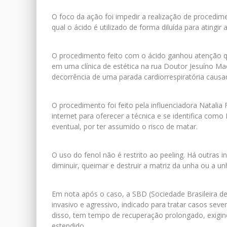
O foco da ação foi impedir a realização de procedime
qual o ácido é utilizado de forma diluída para atingi
O procedimento feito com o ácido ganhou atenção q
em uma clínica de estética na rua Doutor Jesuíno M
decorrência de uma parada cardiorrespiratória causad
O procedimento foi feito pela influenciadora Natalia F
internet para oferecer a técnica e se identifica como 
eventual, por ter assumido o risco de matar.
O uso do fenol não é restrito ao peeling. Há outras 
diminuir, queimar e destruir a matriz da unha ou a u
Em nota após o caso, a SBD (Sociedade Brasileira d
invasivo e agressivo, indicado para tratar casos sev
disso, tem tempo de recuperação prolongado, exigin
estendido.