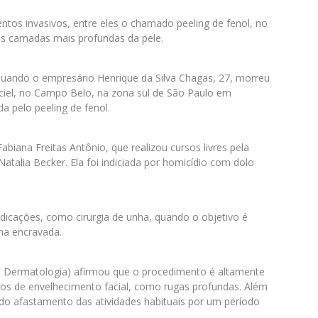
ntos invasivos, entre eles o chamado peeling de fenol, no
r as camadas mais profundas da pele.
uando o empresário Henrique da Silva Chagas, 27, morreu
aciel, no Campo Belo, na zona sul de São Paulo em
a pelo peeling de fenol.
abiana Freitas Antônio, que realizou cursos livres pela
Natalia Becker. Ela foi indiciada por homicídio com dolo
indicações, como cirurgia de unha, quando o objetivo é
nha encravada.
e Dermatologia) afirmou que o procedimento é altamente
eros de envelhecimento facial, como rugas profundas. Além
do afastamento das atividades habituais por um período