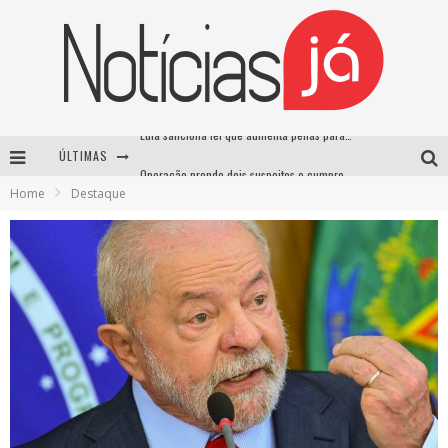
ÚLTIMAS
Operação prende dois suspeitos e cumpre mandados contra organização criminosa em Cajazeiras
Home
Destaque
Operação prende dois suspeitos e cumpre mandados contra organização criminosa em Cajazeiras
Casamento de Davi Brito e Emilly Araújo está marcado para setembro e deve custar cerca de R$ 2 milhões
Lula sanciona lei que aumenta penas para crimes sexuais contra crianças e criminaliza uso de IA