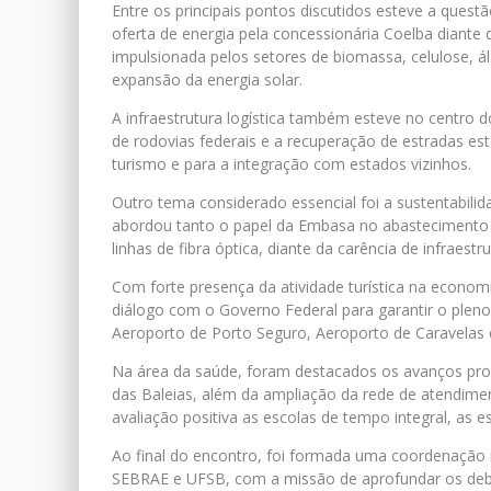
Entre os principais pontos discutidos esteve a quest
oferta de energia pela concessionária Coelba diante
impulsionada pelos setores de biomassa, celulose, á
expansão da energia solar.
A infraestrutura logística também esteve no centro
de rodovias federais e a recuperação de estradas est
turismo e para a integração com estados vizinhos.
Outro tema considerado essencial foi a sustentabilida
abordou tanto o papel da Embasa no abastecimento 
linhas de fibra óptica, diante da carência de infraestr
Com forte presença da atividade turística na econo
diálogo com o Governo Federal para garantir o plen
Aeroporto de Porto Seguro, Aeroporto de Caravelas e
Na área da saúde, foram destacados os avanços propo
das Baleias, além da ampliação da rede de atendim
avaliação positiva as escolas de tempo integral, as e
Ao final do encontro, foi formada uma coordenação
SEBRAE e UFSB, com a missão de aprofundar os deba