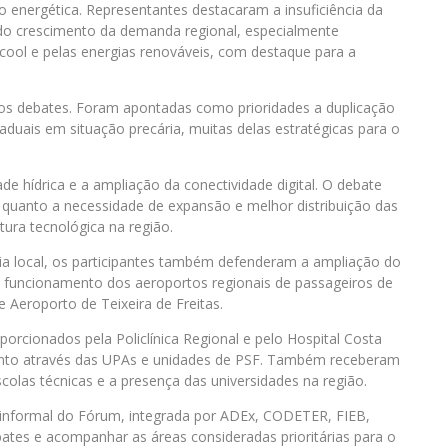
ão energética. Representantes destacaram a insuficiência da
 do crescimento da demanda regional, especialmente
lcool e pelas energias renováveis, com destaque para a
 dos debates. Foram apontadas como prioridades a duplicação
aduais em situação precária, muitas delas estratégicas para o
de hídrica e a ampliação da conectividade digital. O debate
quanto a necessidade de expansão e melhor distribuição das
utura tecnológica na região.
mia local, os participantes também defenderam a ampliação do
o funcionamento dos aeroportos regionais de passageiros de
 Aeroporto de Teixeira de Freitas.
rcionados pela Policlínica Regional e pelo Hospital Costa
ento através das UPAs e unidades de PSF. Também receberam
scolas técnicas e a presença das universidades na região.
 informal do Fórum, integrada por ADEx, CODETER, FIEB,
tes e acompanhar as áreas consideradas prioritárias para o