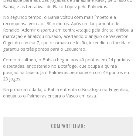
Destaque para as boas jogadas de Sanabria e Kayky pelo lado do
Bahia, e as tentativas de Flaco López pelo Palmeiras.
No segundo tempo, o Bahia voltou com mais ímpeto e a
recompensa veio aos 30 minutos. Após um lançamento de
Ronaldo, Ademir disparou em contra-ataque pela direita, driblou a
marcação e finalizou cruzado, acertando o ângulo de Weverton.
O gol do camisa 7, que retornava de lesão, incendiou a torcida e
garantiu os três pontos para o Esquadrão.
Com o resultado, o Bahia chegou aos 40 pontos em 24 partidas
disputadas, encostando no Botafogo, que ocupa a quinta
posição na tabela. Já o Palmeiras permanece com 49 pontos em
23 jogos.
Na próxima rodada, o Bahia enfrenta o Botafogo no Engenhão,
enquanto o Palmeiras encara o Vasco em casa.
COMPARTILHAR: