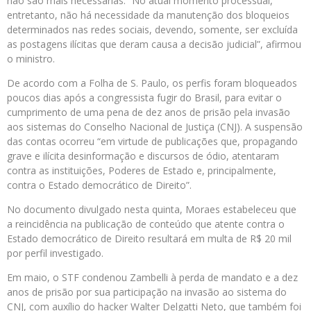
não são mais necessárias. “No atual momento processual,
entretanto, não há necessidade da manutenção dos bloqueios
determinados nas redes sociais, devendo, somente, ser excluída
as postagens ilícitas que deram causa a decisão judicial”, afirmou
o ministro.
De acordo com a Folha de S. Paulo, os perfis foram bloqueados
poucos dias após a congressista fugir do Brasil, para evitar o
cumprimento de uma pena de dez anos de prisão pela invasão
aos sistemas do Conselho Nacional de Justiça (CNJ). A suspensão
das contas ocorreu “em virtude de publicações que, propagando
grave e ilícita desinformação e discursos de ódio, atentaram
contra as instituições, Poderes de Estado e, principalmente,
contra o Estado democrático de Direito”.
No documento divulgado nesta quinta, Moraes estabeleceu que
a reincidência na publicação de conteúdo que atente contra o
Estado democrático de Direito resultará em multa de R$ 20 mil
por perfil investigado.
Em maio, o STF condenou Zambelli à perda de mandato e a dez
anos de prisão por sua participação na invasão ao sistema do
CNJ, com auxílio do hacker Walter Delgatti Neto, que também foi