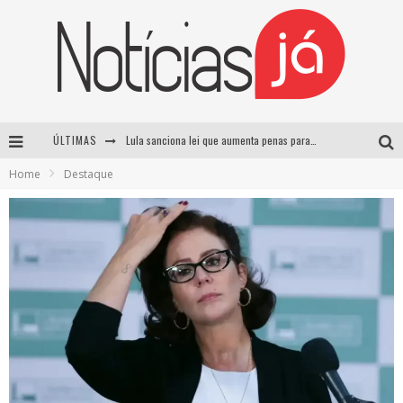
ÚLTIMAS
Lula sanciona lei que aumenta penas para crimes sexuais contra crianças e criminaliza uso de IA
Home
Destaque
Operação prende dois suspeitos e cumpre mandados contra organização criminosa em Cajazeiras
Operação prende dois suspeitos e cumpre mandados contra organização criminosa em Cajazeiras
Casamento de Davi Brito e Emilly Araújo está marcado para setembro e deve custar cerca de R$ 2 milhões