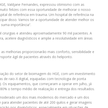
do HGE, Valdjane Fernandes, expressou otimismo com as
muito felizes com essa oportunidade de melhorar o nosso
ital de referência em trauma. Um hospital de referência na
cipar disso. Vamos ter a oportunidade de atender melhor os
e suma importância”.
l cirurgias e atendeu aproximadamente 90 mil pacientes. A
a, acelere diagnósticos e amplie a resolutividade em áreas
 as melhorias proporcionarão mais conforto, sensibilidade e
ansporte ágil de pacientes através do heliponto.
liação do setor de bioimagem do HGE, com um investimento
s de raio-X digital, equipadas com tecnologia de ponta
). Os equipamentos, que começaram a operar em julho, já
 80% o tempo médio de realização e entrega dos resultados.
onsiderado um dos mais modernos do mercado e um dos
e para atender pacientes de até 200 quilos e gerar imagens
recisão nos diagnósticos, especialmente em situações de