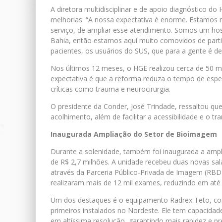
A diretora multidisciplinar e de apoio diagnóstico 
melhorias: “A nossa expectativa é enorme. Estamos 
serviço, de ampliar esse atendimento. Somos um hosp
Bahia, então estamos aqui muito comovidos de parti
pacientes, os usuários do SUS, que para a gente é d
Nos últimos 12 meses, o HGE realizou cerca de 50 mi
expectativa é que a reforma reduza o tempo de esper
críticas como trauma e neurocirurgia.
O presidente da Conder, José Trindade, ressaltou que
acolhimento, além de facilitar a acessibilidade e o tr
Inaugurada Ampliação do Setor de Bioimagem
Durante a solenidade, também foi inaugurada a amp
de R$ 2,7 milhões. A unidade recebeu duas novas sala
através da Parceria Público-Privada de Imagem (RBD
realizaram mais de 12 mil exames, reduzindo em até
Um dos destaques é o equipamento Radrex Teto, c
primeiros instalados no Nordeste. Ele tem capacidad
em altíssima resolução, garantindo mais rapidez e p