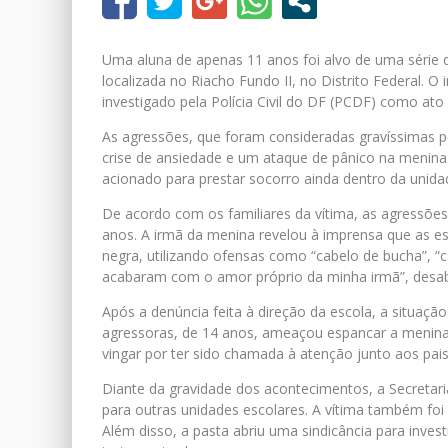
Uma aluna de apenas 11 anos foi alvo de uma série d
localizada no Riacho Fundo II, no Distrito Federal. O 
investigado pela Polícia Civil do DF (PCDF) como ato i
As agressões, que foram consideradas gravíssimas 
crise de ansiedade e um ataque de pânico na menina
acionado para prestar socorro ainda dentro da unida
De acordo com os familiares da vítima, as agressõe
anos. A irmã da menina revelou à imprensa que as e
negra, utilizando ofensas como “cabelo de bucha”, “c
acabaram com o amor próprio da minha irmã”, desa
Após a denúncia feita à direção da escola, a situaçã
agressoras, de 14 anos, ameaçou espancar a menina 
vingar por ter sido chamada à atenção junto aos pais
Diante da gravidade dos acontecimentos, a Secretaria
para outras unidades escolares. A vítima também foi 
Além disso, a pasta abriu uma sindicância para invest