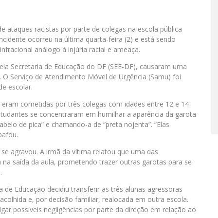
e ataques racistas por parte de colegas na escola pública
incidente ocorreu na última quarta-feira (2) e está sendo
nfracional análogo à injúria racial e ameaça.
pela Secretaria de Educação do DF (SEE-DF), causaram uma
. O Serviço de Atendimento Móvel de Urgência (Samu) foi
de escolar.
s eram cometidas por três colegas com idades entre 12 e 14
studantes se concentraram em humilhar a aparência da garota
abelo de pica” e chamando-a de “preta nojenta”. “Elas
bafou.
o se agravou. A irmã da vítima relatou que uma das
na saída da aula, prometendo trazer outras garotas para se
.
 de Educação decidiu transferir as três alunas agressoras
acolhida e, por decisão familiar, realocada em outra escola.
igar possíveis negligências por parte da direção em relação ao