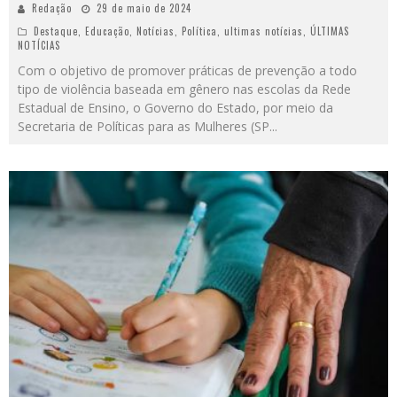
Redação
29 de maio de 2024
Destaque
,
Educação
,
Notícias
,
Política
,
ultimas notícias
,
ÚLTIMAS
NOTÍCIAS
Com o objetivo de promover práticas de prevenção a todo
tipo de violência baseada em gênero nas escolas da Rede
Estadual de Ensino, o Governo do Estado, por meio da
Secretaria de Políticas para as Mulheres (SP
...