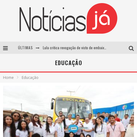
ÚLTIMAS
Lula critica revogação de visto de embaixadora brasileira pelos EUA e chama medida de “irresponsável”
Influenciador é morto a tiros durante transmissão ao vivo no TikTok no México
EDUCAÇÃO
TRE-SP forma maioria para manter Pablo Marçal inelegível até 2032
Home
Educação
Luta entre Davi Brito e Rico Melquiades pode não acontecer após impasse sobre cachê