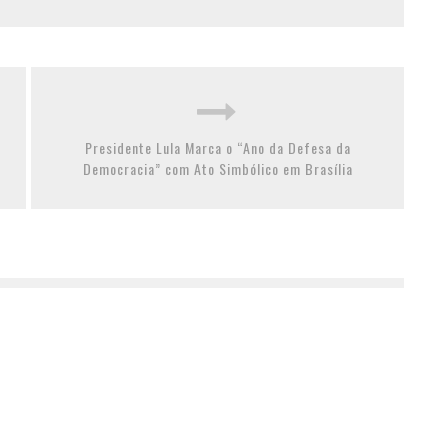
Presidente Lula Marca o “Ano da Defesa da
Democracia” com Ato Simbólico em Brasília