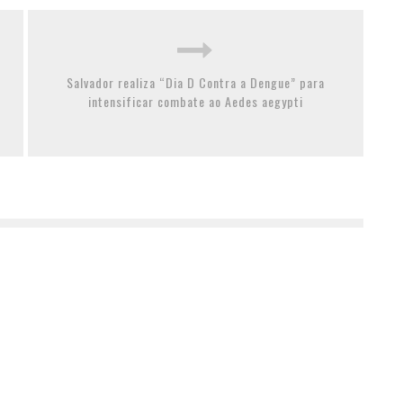
Salvador realiza “Dia D Contra a Dengue” para
intensificar combate ao Aedes aegypti