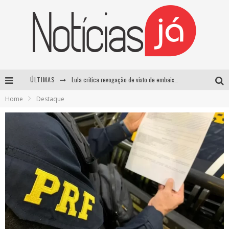
ÚLTIMAS
Lula critica revogação de visto de embaixadora brasileira pelos EUA e chama medida de “irresponsável”
Home
Destaque
Influenciador é morto a tiros durante transmissão ao vivo no TikTok no México
TRE-SP forma maioria para manter Pablo Marçal inelegível até 2032
Luta entre Davi Brito e Rico Melquiades pode não acontecer após impasse sobre cachê