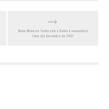
Mano Menezes fecha com o Bahia e comandará
time até dezembro de 2021