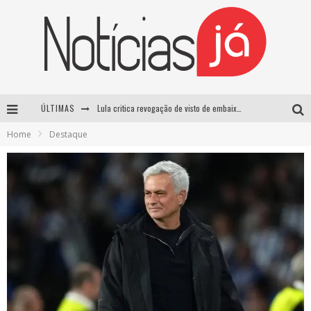
ÚLTIMAS
Lula critica revogação de visto de embaixadora brasileira pelos EUA e chama medida de “irresponsável”
Home
Destaque
Influenciador é morto a tiros durante transmissão ao vivo no TikTok no México
TRE-SP forma maioria para manter Pablo Marçal inelegível até 2032
Luta entre Davi Brito e Rico Melquiades pode não acontecer após impasse sobre cachê