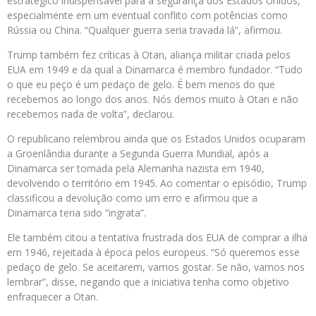
estratégico indispensável para a segurança dos Estados Unidos,
especialmente em um eventual conflito com potências como
Rússia ou China. “Qualquer guerra seria travada lá”, afirmou.
Trump também fez críticas à Otan, aliança militar criada pelos
EUA em 1949 e da qual a Dinamarca é membro fundador. “Tudo
o que eu peço é um pedaço de gelo. É bem menos do que
recebemos ao longo dos anos. Nós demos muito à Otan e não
recebemos nada de volta”, declarou.
O republicano relembrou ainda que os Estados Unidos ocuparam
a Groenlândia durante a Segunda Guerra Mundial, após a
Dinamarca ser tomada pela Alemanha nazista em 1940,
devolvendo o território em 1945. Ao comentar o episódio, Trump
classificou a devolução como um erro e afirmou que a
Dinamarca teria sido “ingrata”.
Ele também citou a tentativa frustrada dos EUA de comprar a ilha
em 1946, rejeitada à época pelos europeus. “Só queremos esse
pedaço de gelo. Se aceitarem, vamos gostar. Se não, vamos nos
lembrar”, disse, negando que a iniciativa tenha como objetivo
enfraquecer a Otan.