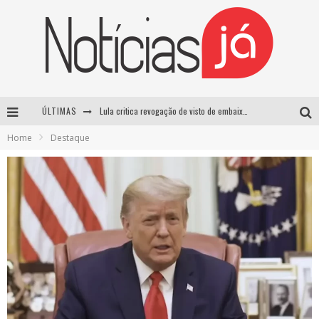
Lula critica revogação de visto de embaixadora brasileira pelos EUA e chama medida de “irresponsável”
ÚLTIMAS
Influenciador é morto a tiros durante transmissão ao vivo no TikTok no México
Home
Destaque
TRE-SP forma maioria para manter Pablo Marçal inelegível até 2032
Luta entre Davi Brito e Rico Melquiades pode não acontecer após impasse sobre cachê