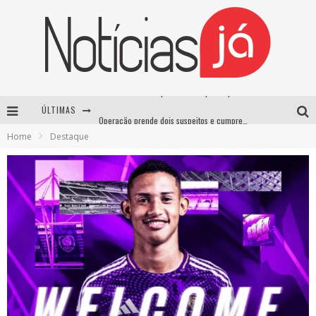
ÚLTIMAS
Operação prende dois suspeitos e cumpre mandados contra organização criminosa em Cajazeiras
Home
Destaque
Operação prende dois suspeitos e cumpre mandados contra organização criminosa em Cajazeiras
Casamento de Davi Brito e Emilly Araújo está marcado para setembro e deve custar cerca de R$ 2 milhões
Lula sanciona lei que aumenta penas para crimes sexuais contra crianças e criminaliza uso de IA