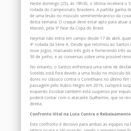
Neste domingo (25), às 18h30, o Vitória receberá o 
rodada do Campeonato Brasileiro. A partida ganha d
de uma lesão no músculo semimembranoso da coxa esq
desta semana. O craque deve estar apto para atuar al
Maceió, pela 3ª fase da Copa do Brasil.
Neymar não entra em campo desde 17 de abril, quan
4ª rodada da Série A. Desde que retornou ao Santos
nove jogos, marcando três gols e fornecendo três ass
30 de junho, e as conversas sobre uma possível ren
No entanto, o Santos enfrentará uma série de desfal
Soteldo está fora devido a uma lesão no músculo bíc
dores no clássico contra o Corinthians no último fim
passagem pelo Rubro-Negro em 2019, cumprirá suspen
esquerdo Escobar também está suspenso por expulsão
poderá contar com o atacante Guilherme, que se re
direita.
Confronto Vital na Luta Contra o Rebaixamento
Este confronto é decisivo para ambas as equipes na l
Vitória ocupa a 16ª posição, sendo o primeiro time 