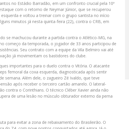
Santos no Estádio Barradão, em um confronto crucial pela 10ª
estaque com o retorno de Neymar Júnior, que se recuperou
uerda e voltou a treinar com o grupo santista no início
guns minutos já nesta quinta-feira (22), contra o CRB, em
do se machucou durante a partida contra o Atlético-MG, na
 no começo da temporada, o jogador de 33 anos participou de
istências. Seu contrato com a equipe da Vila Belmiro vai até
ovação já movimentam os bastidores do clube.
ques importantes para o duelo contra o Vitória. O atacante
eps femoral da coxa esquerda, diagnosticada após sentir
 de semana. Além dele, o zagueiro Zé Ivaldo, que teve
são após receber o terceiro cartão amarelo. O lateral-
 contra o Corinthians. O técnico Cléber Xavier ainda não
cupera de uma lesão no músculo obturador externo da perna
uta para evitar a zona de rebaixamento do Brasileirão. O
fora do Z4, com nove pontos conquistados até agora. Já o