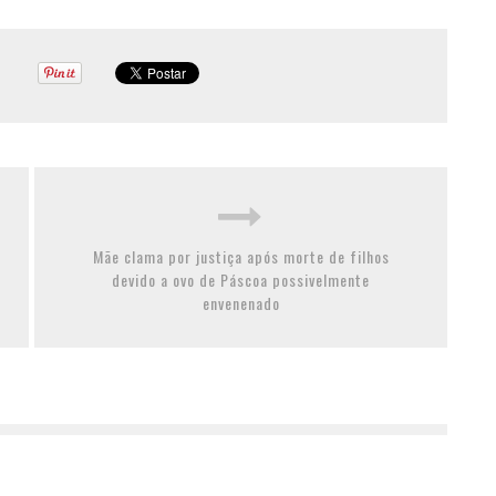
Mãe clama por justiça após morte de filhos
devido a ovo de Páscoa possivelmente
envenenado