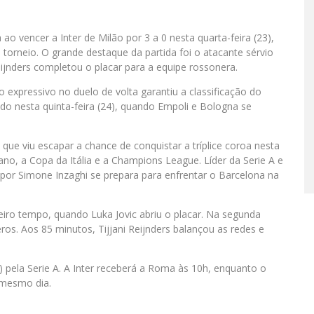
 ao vencer a Inter de Milão por 3 a 0 nesta quarta-feira (23),
torneio. O grande destaque da partida foi o atacante sérvio
eijnders completou o placar para a equipe rossonera.
 expressivo no duelo de volta garantiu a classificação do
nido nesta quinta-feira (24), quando Empoli e Bologna se
 que viu escapar a chance de conquistar a tríplice coroa nesta
no, a Copa da Itália e a Champions League. Líder da Serie A e
 por Simone Inzaghi se prepara para enfrentar o Barcelona na
eiro tempo, quando Luka Jovic abriu o placar. Na segunda
os. Aos 85 minutos, Tijjani Reijnders balançou as redes e
pela Serie A. A Inter receberá a Roma às 10h, enquanto o
 mesmo dia.