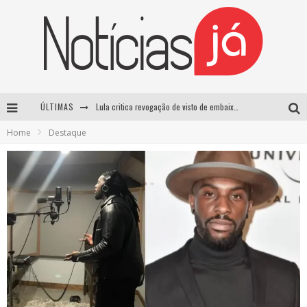
ÚLTIMAS
Lula critica revogação de visto de embaixadora brasileira pelos EUA e chama medida de “irresponsável”
Home
Destaque
Influenciador é morto a tiros durante transmissão ao vivo no TikTok no México
TRE-SP forma maioria para manter Pablo Marçal inelegível até 2032
Luta entre Davi Brito e Rico Melquiades pode não acontecer após impasse sobre cachê