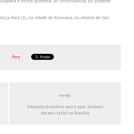
uspeita e morte acidental. As circunstâncias do acidente
rça-feira (2), na cidade de Ituverava, no interior de São
Advogada brasileira morre após acidente
durante safári na Namíbia