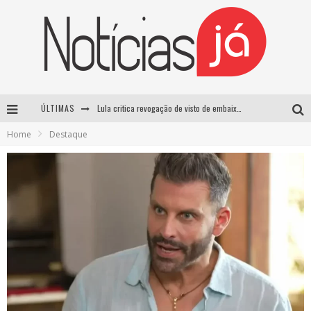
ÚLTIMAS
Lula critica revogação de visto de embaixadora brasileira pelos EUA e chama medida de “irresponsável”
Home
Destaque
Influenciador é morto a tiros durante transmissão ao vivo no TikTok no México
TRE-SP forma maioria para manter Pablo Marçal inelegível até 2032
Luta entre Davi Brito e Rico Melquiades pode não acontecer após impasse sobre cachê