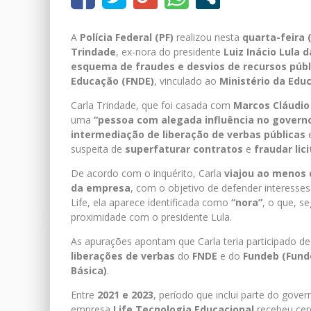
A
Polícia Federal (PF)
realizou nesta
quarta-feira 
Trindade
, ex-nora do presidente
Luiz Inácio Lula d
esquema de fraudes e desvios de recursos públ
Educação (FNDE)
, vinculado ao
Ministério da Edu
Carla Trindade, que foi casada com
Marcos Cláudio 
uma
“pessoa com alegada influência no governo
intermediação de liberação de verbas públicas
e
suspeita de
superfaturar contratos
e
fraudar lic
De acordo com o inquérito, Carla
viajou ao menos 
da empresa
, com o objetivo de defender interesses
Life, ela aparece identificada como
“nora”
, o que, s
proximidade com o presidente Lula.
As apurações apontam que Carla teria participado d
liberações de verbas
do
FNDE
e do
Fundeb (Fund
Básica)
.
Entre
2021 e 2023
, período que inclui parte do gove
empresa
Life Tecnologia Educacional
recebeu cer