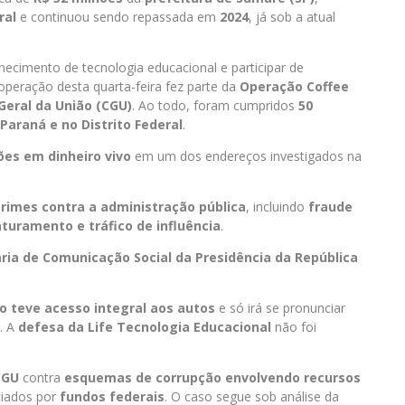
ral
e continuou sendo repassada em
2024
, já sob a atual
necimento de tecnologia educacional e participar de
operação desta quarta-feira fez parte da
Operação Coffee
Geral da União (CGU)
. Ao todo, foram cumpridos
50
 Paraná e no Distrito Federal
.
ões em dinheiro vivo
em um dos endereços investigados na
crimes contra a administração pública
, incluindo
fraude
aturamento e tráfico de influência
.
ria de Comunicação Social da Presidência da República
o teve acesso integral aos autos
e só irá se pronunciar
. A
defesa da Life Tecnologia Educacional
não foi
CGU
contra
esquemas de corrupção envolvendo recursos
ciados por
fundos federais
. O caso segue sob análise da