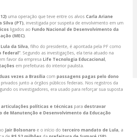
(12)
uma operação que teve entre os alvos
Carla Ariane
a Silva (PT)
, investigada por suspeita de envolvimento em um
icos
ligados ao
Fundo Nacional de Desenvolvimento da
cação (MEC)
.
Lula da Silva
, filho do presidente, é apontada pela PF como
 federal”
. Segundo as investigações, ela teria atuado na
m favor da empresa
Life Tecnologia Educacional
,
itações
em prefeituras do interior paulista.
duas vezes a Brasília
com
passagens pagas pelo dono
 privados junto a órgãos públicos federais. Nos registros da
egundo os investigadores, era usado para reforçar sua suposta
e
articulações políticas e técnicas
para
destravar
o de Manutenção e Desenvolvimento da Educação
rno
Jair Bolsonaro
e o início do
terceiro mandato de Lula
, a
ca de
R$ 52 milhões
da
prefeitura de Sumaré (SP)
,