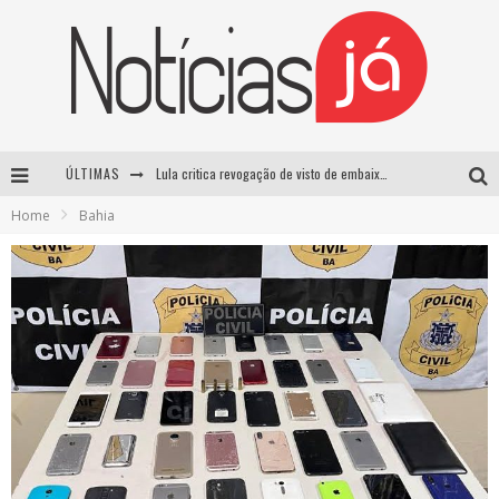
ÚLTIMAS
Lula critica revogação de visto de embaixadora brasileira pelos EUA e chama medida de “irresponsável”
Home
Bahia
Influenciador é morto a tiros durante transmissão ao vivo no TikTok no México
TRE-SP forma maioria para manter Pablo Marçal inelegível até 2032
Luta entre Davi Brito e Rico Melquiades pode não acontecer após impasse sobre cachê