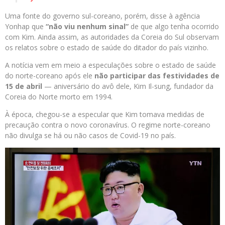
Uma fonte do governo sul-coreano, porém, disse à agência
Yonhap que
“não viu nenhum sinal”
de que algo tenha ocorrido
com Kim. Ainda assim, as autoridades da Coreia do Sul observam
os relatos sobre o estado de saúde do ditador do país vizinho.
A notícia vem em meio a especulações sobre o estado de saúde
do norte-coreano após ele
não participar das festividades de
15 de abril
— aniversário do avô dele, Kim Il-sung, fundador da
Coreia do Norte morto em 1994.
À época, chegou-se a especular que Kim tomava medidas de
precaução contra o novo coronavírus. O regime norte-coreano
não divulga se há ou não casos de Covid-19 no país.