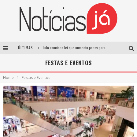
ÚLTIMAS
Lula sanciona lei que aumenta penas para crimes sexuais contra crianças e criminaliza uso de IA
Operação prende dois suspeitos e cumpre mandados contra organização criminosa em Cajazeiras
FESTAS E EVENTOS
Operação prende dois suspeitos e cumpre mandados contra organização criminosa em Cajazeiras
Home
Festas e Eventos
Casamento de Davi Brito e Emilly Araújo está marcado para setembro e deve custar cerca de R$ 2 milhões