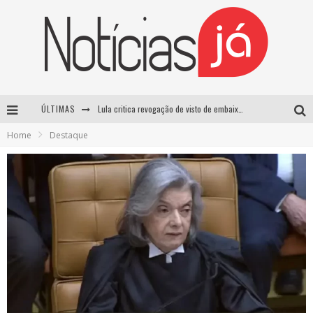
ÚLTIMAS
Lula critica revogação de visto de embaixadora brasileira pelos EUA e chama medida de “irresponsável”
Home
Destaque
Influenciador é morto a tiros durante transmissão ao vivo no TikTok no México
TRE-SP forma maioria para manter Pablo Marçal inelegível até 2032
Luta entre Davi Brito e Rico Melquiades pode não acontecer após impasse sobre cachê