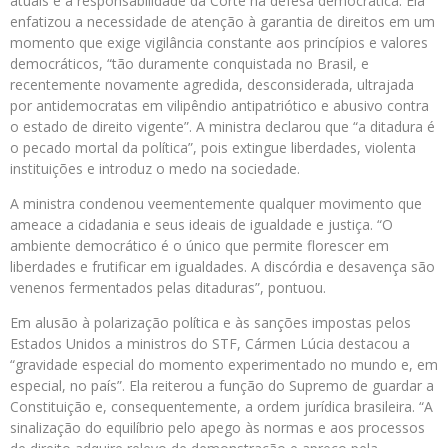
atuais e a responsabilidade da Corte na defesa democrática. Ela
enfatizou a necessidade de atenção à garantia de direitos em um
momento que exige vigilância constante aos princípios e valores
democráticos, “tão duramente conquistada no Brasil, e
recentemente novamente agredida, desconsiderada, ultrajada
por antidemocratas em vilipêndio antipatriótico e abusivo contra
o estado de direito vigente”. A ministra declarou que “a ditadura é
o pecado mortal da política”, pois extingue liberdades, violenta
instituições e introduz o medo na sociedade.
A ministra condenou veementemente qualquer movimento que
ameace a cidadania e seus ideais de igualdade e justiça. “O
ambiente democrático é o único que permite florescer em
liberdades e frutificar em igualdades. A discórdia e desavença são
venenos fermentados pelas ditaduras”, pontuou.
Em alusão à polarização política e às sanções impostas pelos
Estados Unidos a ministros do STF, Cármen Lúcia destacou a
“gravidade especial do momento experimentado no mundo e, em
especial, no país”. Ela reiterou a função do Supremo de guardar a
Constituição e, consequentemente, a ordem jurídica brasileira. “A
sinalização do equilíbrio pelo apego às normas e aos processos