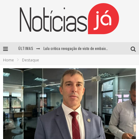
ÚLTIMAS
Lula critica revogação de visto de embaixadora brasileira pelos EUA e chama medida de “irresponsável”
Home
Destaque
Influenciador é morto a tiros durante transmissão ao vivo no TikTok no México
TRE-SP forma maioria para manter Pablo Marçal inelegível até 2032
Luta entre Davi Brito e Rico Melquiades pode não acontecer após impasse sobre cachê