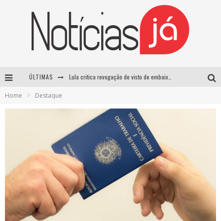
ÚLTIMAS
Lula critica revogação de visto de embaixadora brasileira pelos EUA e chama medida de “irresponsável”
Home
Destaque
Influenciador é morto a tiros durante transmissão ao vivo no TikTok no México
TRE-SP forma maioria para manter Pablo Marçal inelegível até 2032
Luta entre Davi Brito e Rico Melquiades pode não acontecer após impasse sobre cachê